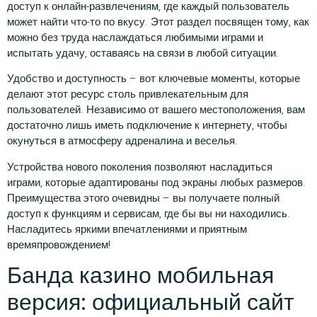
доступ к онлайн-развлечениям, где каждый пользователь
может найти что-то по вкусу. Этот раздел посвящен тому, как
можно без труда наслаждаться любимыми играми и
испытать удачу, оставаясь на связи в любой ситуации.
Удобство и доступность
– вот ключевые моменты, которые
делают этот ресурс столь привлекательным для
пользователей. Независимо от вашего местоположения, вам
достаточно лишь иметь подключение к интернету, чтобы
окунуться в атмосферу адреналина и веселья.
Устройства нового поколения позволяют насладиться
играми, которые адаптированы под экраны любых размеров.
Преимущества этого очевидны – вы получаете полный
доступ к функциям и сервисам, где бы вы ни находились.
Насладитесь яркими впечатлениями и приятным
времяпровождением!
Банда казино мобильная
версия: официальный сайт