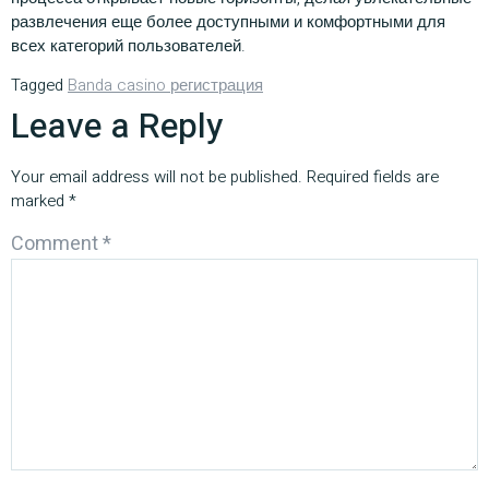
развлечения еще более доступными и комфортными для
всех категорий пользователей.
Tagged
Banda casino регистрация
Leave a Reply
Your email address will not be published.
Required fields are
marked
*
Comment
*