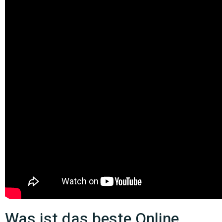
Was ist das beste Online