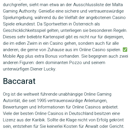
durchgreifen, sieht man etwa an der Ausschlussliste der Malta
Gaming Authority. Genieße eine sichere und vertrauenswürdige
Spielumgebung, während du die Vielfalt der angebotenen Casino
Spiele erkundest. Da Sportwetten in Österreich als
Geschicklichkeitsspiel gelten, unterliegen sie besonderen Regeln.
Dieses sehr beliebte Kartenspiel gibt es nicht nur für diejenigen,
die im edlen Zwirn in ein Casino gehen, sondern auch für alle
anderen, die gerne von Zuhause aus im Online Casino spielen.
Mobile App plus extra Bonus vorhanden. Sie begegnen auch zwei
anderen Figuren: dem dominanten Pozzo und seinem
unterwürfigen Diener Lucky.
Baccarat
Org ist die weltweit führende unabhängige Online Gaming
Autorität, die seit 1995 vertrauenswürdige Anleitungen,
Bewertungen und Informationen für Online Casinos anbietet.
Viele der besten Online Casinos in Deutschland besitzen eine
Lizenz aus der Karibik. Sollte die Klage nicht von Erfolg gekrönt
sein, entstehen für Sie keinerlei Kosten für Anwalt oder Gericht.