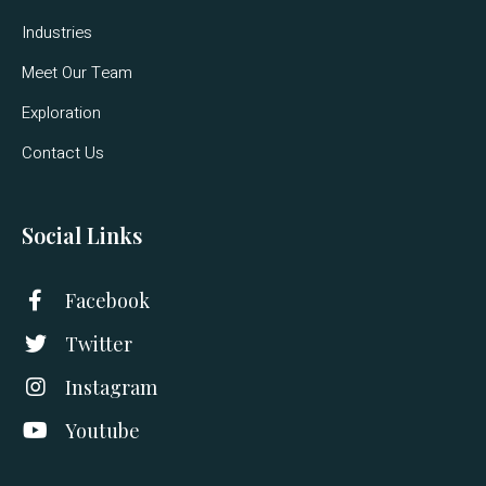
Industries
Meet Our Team
Exploration
Contact Us
Social Links
Facebook
Twitter
Instagram
Youtube