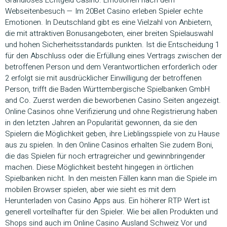
Grandioses Echtgeld Casino. Emotionen nach dem
Webseitenbesuch — Im 20Bet Casino erleben Spieler echte
Emotionen. In Deutschland gibt es eine Vielzahl von Anbietern,
die mit attraktiven Bonusangeboten, einer breiten Spielauswahl
und hohen Sicherheitsstandards punkten. Ist die Entscheidung 1
für den Abschluss oder die Erfüllung eines Vertrags zwischen der
betroffenen Person und dem Verantwortlichen erforderlich oder
2 erfolgt sie mit ausdrücklicher Einwilligung der betroffenen
Person, trifft die Baden Württembergische Spielbanken GmbH
and Co. Zuerst werden die beworbenen Casino Seiten angezeigt.
Online Casinos ohne Verifizierung und ohne Registrierung haben
in den letzten Jahren an Popularität gewonnen, da sie den
Spielern die Möglichkeit geben, ihre Lieblingsspiele von zu Hause
aus zu spielen. In den Online Casinos erhalten Sie zudem Boni,
die das Spielen für noch ertragreicher und gewinnbringender
machen. Diese Möglichkeit besteht hingegen in örtlichen
Spielbanken nicht. In den meisten Fällen kann man die Spiele im
mobilen Browser spielen, aber wie sieht es mit dem
Herunterladen von Casino Apps aus. Ein höherer RTP Wert ist
generell vorteilhafter für den Spieler. Wie bei allen Produkten und
Shops sind auch im Online Casino Ausland Schweiz Vor und