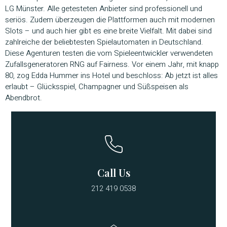
LG Münster. Alle getesteten Anbieter sind professionell und
seriös. Zudem überzeugen die Plattformen auch mit modernen
Slots – und auch hier gibt es eine breite Vielfalt. Mit dabei sind
zahlreiche der beliebtesten Spielautomaten in Deutschland.
Diese Agenturen testen die vom Spieleentwickler verwendeten
Zufallsgeneratoren RNG auf Fairness. Vor einem Jahr, mit knapp
80, zog Edda Hummer ins Hotel und beschloss: Ab jetzt ist alles
erlaubt – Glücksspiel, Champagner und Süßspeisen als
Abendbrot.
Call Us
212 419 0538