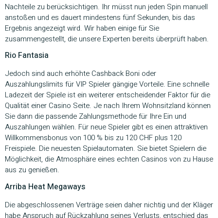
Nachteile zu berücksichtigen. Ihr müsst nun jeden Spin manuell
anstoßen und es dauert mindestens fünf Sekunden, bis das
Ergebnis angezeigt wird. Wir haben einige für Sie
zusammengestellt, die unsere Experten bereits überprüft haben.
Rio Fantasia
Jedoch sind auch erhöhte Cashback Boni oder
Auszahlungslimits für VIP Spieler gängige Vorteile. Eine schnelle
Ladezeit der Spiele ist ein weiterer entscheidender Faktor für die
Qualität einer Casino Seite. Je nach Ihrem Wohnsitzland können
Sie dann die passende Zahlungsmethode für Ihre Ein und
Auszahlungen wählen. Für neue Spieler gibt es einen attraktiven
Willkommensbonus von 100 % bis zu 120 CHF plus 120
Freispiele. Die neuesten Spielautomaten. Sie bietet Spielern die
Möglichkeit, die Atmosphäre eines echten Casinos von zu Hause
aus zu genießen.
Arriba Heat Megaways
Die abgeschlossenen Verträge seien daher nichtig und der Kläger
habe Anspruch auf Rückzahlung seines Verlusts, entschied das