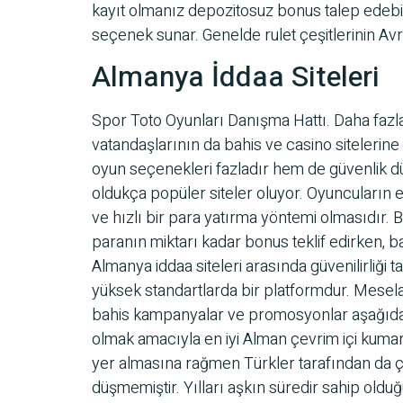
kayıt olmanız depozitosuz bonus talep edebil
seçenek sunar. Genelde rulet çeşitlerinin Avr
Almanya İddaa Siteleri
Spor Toto Oyunları Danışma Hattı. Daha fazla
vatandaşlarının da bahis ve casino sitelerine
oyun seçenekleri fazladır hem de güvenlik dü
oldukça popüler siteler oluyor. Oyuncuların en
ve hızlı bir para yatırma yöntemi olmasıdır. Biz
paranın miktarı kadar bonus teklif edirken, ba
Almanya iddaa siteleri arasında güvenilirliği 
yüksek standartlarda bir platformdur. Mesela 
bahis kampanyalar ve promosyonlar aşağıdaki 
olmak amacıyla en iyi Alman çevrim içi kumarhan
yer almasına rağmen Türkler tarafından da ço
düşmemiştir. Yılları aşkın süredir sahip olduğ