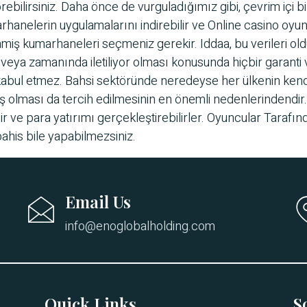
da görebilirsiniz. Daha önce de vurguladığımız gibi, çevrim i
arhanelerin uygulamalarını indirebilir ve Online casino oyun
enmiş kumarhaneleri seçmeniz gerekir. Iddaa, bu verileri o
liği veya zamanında iletiliyor olması konusunda hiçbir gara
abul etmez. Bahsi sektöründe neredeyse her ülkenin kendi 
ş olması da tercih edilmesinin en önemli nedenlerindendir.
lir ve para yatırımı gerçekleştirebilirler. Oyuncular Tarafı
ahis bile yapabilmezsiniz.
Email Us
info@enoglobalholding.com
Quick Links
S