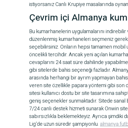
istiyorsanız Canlı Krupiye masalarında oyna
Çevrim içi Almanya kumar
Bu kumarhanelerin uygulamalarını indirebilir v
düzenlenmiş kumarhaneleri seçmeniz gerekir. 
seçebilirsiniz. Onların hepsi tamamen mobil 
öncelikli tercihdir. Ancak yeni açılan kumarh
cevaplarını 24 saat süre dahilinde yapabilmek
gibi sitelerde bahis seçeneği fazladır. Alma
arasında herhangi bir ayrım yapmayan bahis si
veren site özellikle papara yöntemi gibi son
sitesi kullanıcı dostu bir site tasarımına sah
geniş seçenekler sunmaktadır. Sitede sanal
7/24 canlı destek hizmeti sunarak Onwin sitesi
sabırsızlıkla beklemekteyiz. Ayrıca şimdiki
Lig’de uzun süredir şampiyonlu.
almanya futbo