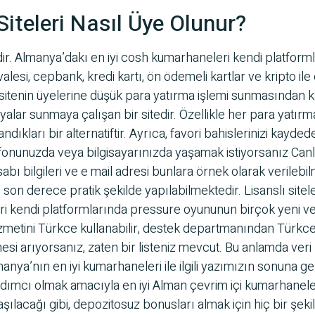
iteleri Nasıl Üye Olunur?
idir. Almanya’dakı en iyi cosh kumarhaneleri kendi platfo
lesi, cepbank, kredi kartı, ön ödemeli kartlar ve kripto 
bu sitenin üyelerine düşük para yatırma işlemi sunmasından
ar sunmaya çalışan bir sitedir. Özellikle her para yatırm
dıkları bir alternatiftir. Ayrıca, favori bahislerinizi kayded
lefonunuzda veya bilgisayarınızda yaşamak istiyorsanız C
hesabı bilgileri ve e mail adresi bunlara örnek olarak veril
 son derece pratik şekilde yapılabilmektedir. Lisanslı sitel
i kendi platformlarında pressure oyununun birçok yeni v
etini Türkce kullanabilir, destek departmanından Türkce ya
i arıyorsanız, zaten bir listeniz mevcut. Bu anlamda veri 
anya’nın en iyi kumarhaneleri ile ilgili yazımızın sonuna gel
mcı olmak amacıyla en iyi Alman çevrim içi kumarhanelerini
laşılacağı gibi, depozitosuz bonusları almak için hiç bir ş