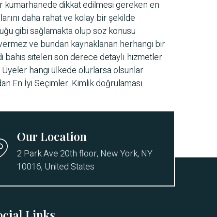
çi bir kumarhanede dikkat edilmesi gereken en
larını daha rahat ve kolay bir şekilde
lduğu gibi sağlamakta olup söz konusu
nti vermez ve bundan kaynaklanan herhangi bir
bahis siteleri son derece detaylı hizmetler
 Üyeler hangi ülkede olurlarsa olsunlar
ndan En İyi Seçimler. Kimlik doğrulaması
Our Location
2 Park Ave 20th floor, New York, NY
10016, United States
ocial Links