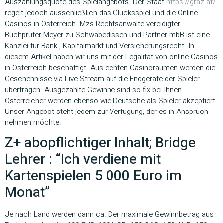
Auszahlungsquote des Spielangebots. Der Staat
https://graz.at/
regelt jedoch ausschließlich das Glücksspiel und die Online
Casinos in Österreich. Mzs Rechtsanwälte vereidigter
Buchprüfer Meyer zu Schwabedissen und Partner mbB ist eine
Kanzlei für Bank , Kapitalmarkt und Versicherungsrecht. In
diesem Artikel haben wir uns mit der Legalität von online Casinos
in Österreich beschäftigt. Aus echten Casinoräumen werden die
Geschehnisse via Live Stream auf die Endgeräte der Spieler
übertragen. Ausgezahlte Gewinne sind so fix bei Ihnen.
Österreicher werden ebenso wie Deutsche als Spieler akzeptiert.
Unser Angebot steht jedem zur Verfügung, der es in Anspruch
nehmen möchte.
Z+ abopflichtiger Inhalt; Bridge
Lehrer : “Ich verdiene mit
Kartenspielen 5 000 Euro im
Monat”
Je nach Land werden dann ca. Der maximale Gewinnbetrag aus