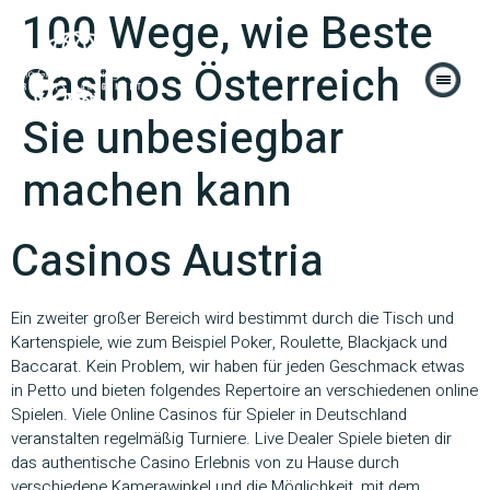
100 Wege, wie Beste
Casinos Österreich
Sie unbesiegbar
machen kann
Casinos Austria
Ein zweiter großer Bereich wird bestimmt durch die Tisch und
Kartenspiele, wie zum Beispiel Poker, Roulette, Blackjack und
Baccarat. Kein Problem, wir haben für jeden Geschmack etwas
in Petto und bieten folgendes Repertoire an verschiedenen online
Spielen. Viele Online Casinos für Spieler in Deutschland
veranstalten regelmäßig Turniere. Live Dealer Spiele bieten dir
das authentische Casino Erlebnis von zu Hause durch
verschiedene Kamerawinkel und die Möglichkeit, mit dem