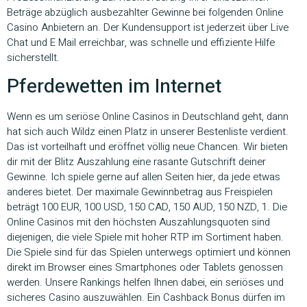
Beträge abzüglich ausbezahlter Gewinne bei folgenden Online
Casino Anbietern an. Der Kundensupport ist jederzeit über Live
Chat und E Mail erreichbar, was schnelle und effiziente Hilfe
sicherstellt.
Pferdewetten im Internet
Wenn es um seriöse Online Casinos in Deutschland geht, dann
hat sich auch Wildz einen Platz in unserer Bestenliste verdient.
Das ist vorteilhaft und eröffnet völlig neue Chancen. Wir bieten
dir mit der Blitz Auszahlung eine rasante Gutschrift deiner
Gewinne. Ich spiele gerne auf allen Seiten hier, da jede etwas
anderes bietet. Der maximale Gewinnbetrag aus Freispielen
beträgt 100 EUR, 100 USD, 150 CAD, 150 AUD, 150 NZD, 1. Die
Online Casinos mit den höchsten Auszahlungsquoten sind
diejenigen, die viele Spiele mit hoher RTP im Sortiment haben.
Die Spiele sind für das Spielen unterwegs optimiert und können
direkt im Browser eines Smartphones oder Tablets genossen
werden. Unsere Rankings helfen Ihnen dabei, ein seriöses und
sicheres Casino auszuwählen. Ein Cashback Bonus dürfen im