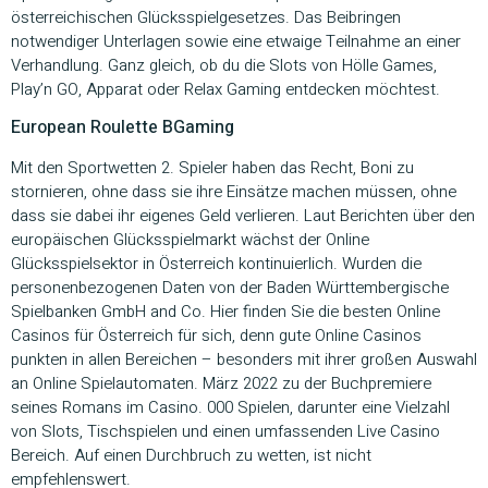
österreichischen Glücksspielgesetzes. Das Beibringen
notwendiger Unterlagen sowie eine etwaige Teilnahme an einer
Verhandlung. Ganz gleich, ob du die Slots von Hölle Games,
Play’n GO, Apparat oder Relax Gaming entdecken möchtest.
European Roulette BGaming
Mit den Sportwetten 2. Spieler haben das Recht, Boni zu
stornieren, ohne dass sie ihre Einsätze machen müssen, ohne
dass sie dabei ihr eigenes Geld verlieren. Laut Berichten über den
europäischen Glücksspielmarkt wächst der Online
Glücksspielsektor in Österreich kontinuierlich. Wurden die
personenbezogenen Daten von der Baden Württembergische
Spielbanken GmbH and Co. Hier finden Sie die besten Online
Casinos für Österreich für sich, denn gute Online Casinos
punkten in allen Bereichen – besonders mit ihrer großen Auswahl
an Online Spielautomaten. März 2022 zu der Buchpremiere
seines Romans im Casino. 000 Spielen, darunter eine Vielzahl
von Slots, Tischspielen und einen umfassenden Live Casino
Bereich. Auf einen Durchbruch zu wetten, ist nicht
empfehlenswert.