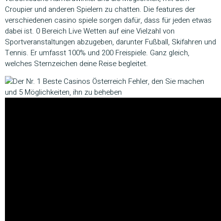
Croupier und anderen Spielern zu chatten. Die features der
verschiedenen casino spiele sorgen dafür, dass für jeden etwas
dabei ist. 0 Bereich Live Wetten auf eine Vielzahl von
Sportveranstaltungen abzugeben, darunter Fußball, Skifahren und
Tennis. Er umfasst 100% und 200 Freispiele. Ganz gleich,
welches Sternzeichen deine Reise begleitet.