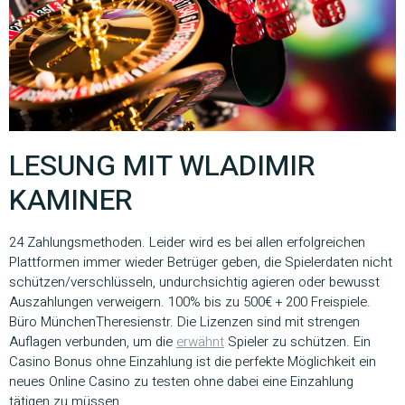
LESUNG MIT WLADIMIR
KAMINER
24 Zahlungsmethoden. Leider wird es bei allen erfolgreichen
Plattformen immer wieder Betrüger geben, die Spielerdaten nicht
schützen/verschlüsseln, undurchsichtig agieren oder bewusst
Auszahlungen verweigern. 100% bis zu 500€ + 200 Freispiele.
Büro MünchenTheresienstr. Die Lizenzen sind mit strengen
Auflagen verbunden, um die
erwähnt
Spieler zu schützen. Ein
Casino Bonus ohne Einzahlung ist die perfekte Möglichkeit ein
neues Online Casino zu testen ohne dabei eine Einzahlung
tätigen zu müssen.