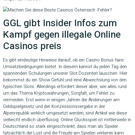
GGL gibt Insider Infos zum
Kampf gegen illegale Online
Casinos preis
Es gibt eindeutige Hinweise darauf, ob ein Casino Bonus faire
Umsatzbedingungen bietet. In diesem kannst du jeden Tag den
spannenden Schulungen unserer Slot Dozenten lauschen. Hier
bekommst du ein Show Gefühl und eine Abwechslung von den
typischen Slots. Allerdings erfordert dieser aber, wie alles rund
um das Thema Kryptowährungen, Sorgfalt, um Fehler zu
vermeiden. Erst wenn in einigen Jahren die Änderungen am
Geldspielgesetz und der Konzessionsvergabe in der
Alpenrepublik wirklich umgesetzt werden, sind Artikel wie diese
vielleicht endlich überflüssig. Online Glücksspiel ist mittlerweile in
Deutschland so stark eingeschränkt, dass man als Spieler
tatsächlich die Lust und die Freude am Spielen verlieren kann.